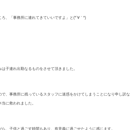
ろ、「事務所に連れてきていいですよ」と(*´∀｀*)
みは子連れ出勤なるものをさせて頂きました。
ので、事務所に残っているスタッフに迷惑をかけてしまうことになり申し訳な
本当に救われました。
がら、子供と過ごす時間もあり、有意義に過ごせたように感じます。