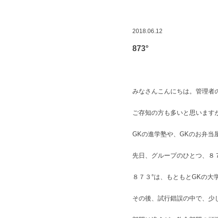
2018.06.12
873°
みなさんこんにちは。管理者
ご存知の方も多いと思います
GKの進学塾や、GKのお弁当
先日、グループのひとつ、８
８７３°は、もともとGKの
その後、試行錯誤の中で、少