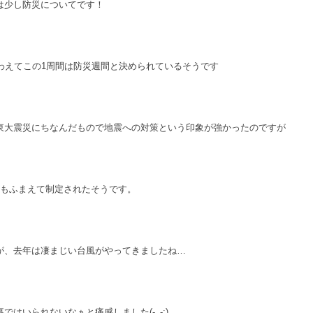
は少し防災についてです！
わえてこの1周間は防災週間と決められているそうです
東大震災にちなんだもので地震への対策という印象が強かったのですが
ともふまえて制定されたそうです。
が、去年は凄まじい台風がやってきましたね…
はいられないなぁと痛感しました(-_-;)