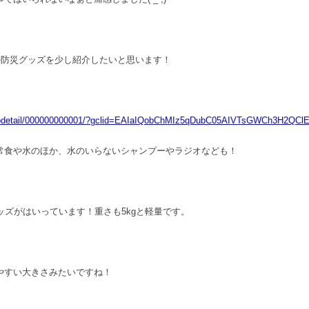
の防災グッズを少し紹介したいと思います！
/shopdetail/000000000001/?gclid=EAIaIQobChMIz5qDubC05AIVTsGWCh3H2
常食や水のほか、水のいらないシャンプーやラジオなども！
ッズがはいっています！重さも5kgと軽量です。
やすい大きさみたいですね！