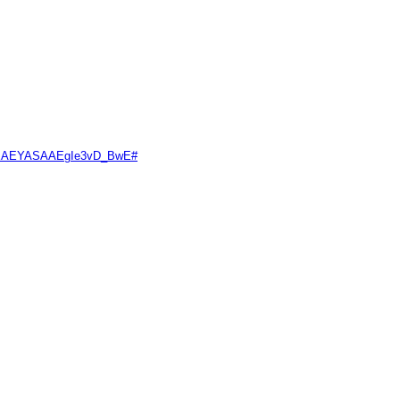
QClEAEYASAAEgIe3vD_BwE#