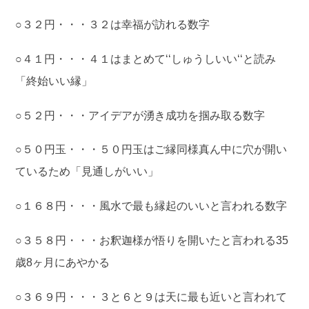
○３２円・・・３２は幸福が訪れる数字
○４１円・・・４１はまとめて‘‘しゅうしいい‘‘と読み
「終始いい縁」
○５２円・・・アイデアが湧き成功を掴み取る数字
○５０円玉・・・５０円玉はご縁同様真ん中に穴が開い
ているため「見通しがいい」
○１６８円・・・風水で最も縁起のいいと言われる数字
○３５８円・・・お釈迦様が悟りを開いたと言われる35
歳8ヶ月にあやかる
○３６９円・・・３と６と９は天に最も近いと言われて