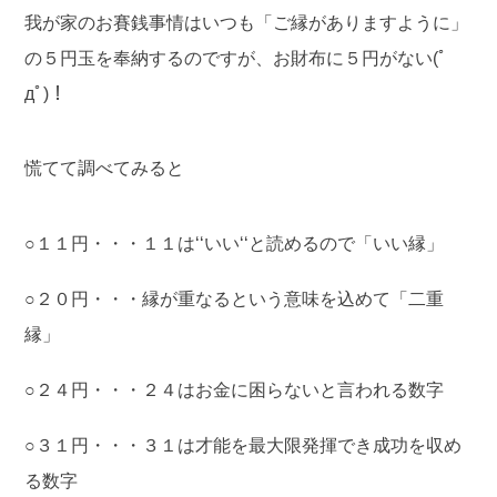
我が家のお賽銭事情はいつも「ご縁がありますように」
の５円玉を奉納するのですが、お財布に５円がない(ﾟ
дﾟ)！
慌てて調べてみると
○１１円・・・１１は‘‘いい‘‘と読めるので「いい縁」
○２０円・・・縁が重なるという意味を込めて「二重
縁」
○２４円・・・２４はお金に困らないと言われる数字
○３１円・・・３１は才能を最大限発揮でき成功を収め
る数字