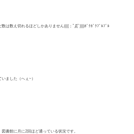
え切れるほどしかありません((((；ﾟДﾟ))))ｶﾞｸｶﾞｸﾌﾞﾙﾌﾞﾙ
ていました（へぇ~）
、図書館に月に2回ほど通っている状況です。