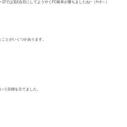
J2では3試合目にしてようやくFC岐阜が勝ちましたね~（ﾔｯﾀ～）
たことがいくつかあります。
という目標を立てました。