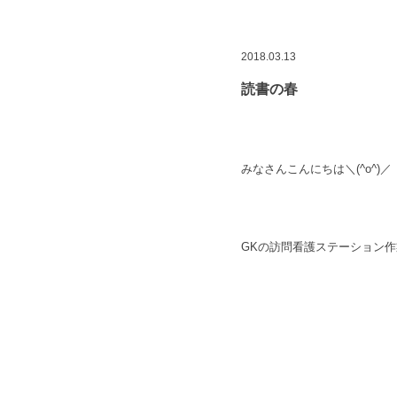
2018.03.13
読書の春
みなさんこんにちは＼(^o^)／
GKの訪問看護ステーション