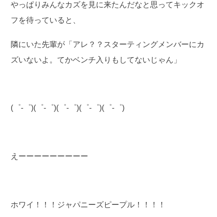
やっぱりみんなカズを見に来たんだなと思ってキックオ
フを待っていると、
隣にいた先輩が「アレ？？スターティングメンバーにカ
ズいないよ。てかベンチ入りもしてないじゃん」
(゜-゜)(゜-゜)(゜-゜)(゜-゜)(゜-゜)
えーーーーーーーーー
ホワイ！！！ジャパニーズピープル！！！！