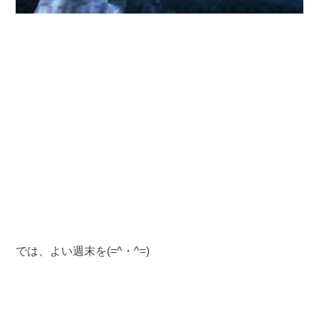
では、よい週末を(=^・^=)