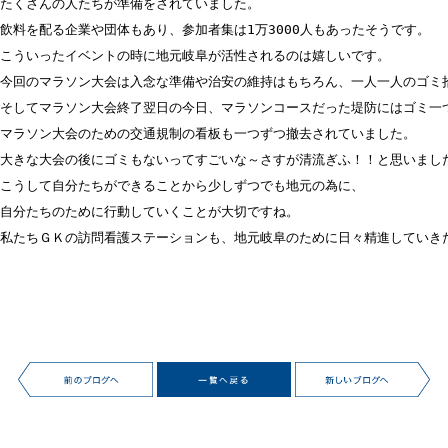
たくさんの人たちが準備をされていました。

飲料を配る企業や団体もあり、参加者集は1万3000人もあったそうです。

こういったイベントの時に地元岐阜が活性されるのは嬉しいです。

今回のマラソン大会は入念な準備や治安の維持はもちろん、一人一人のゴミ拾
そしてマラソン大会終了翌日の今日、マラソンコースだった堤防にはゴミ一つ
マラソン大会のための交通規制の看板も一つずつ撤去されていました。

大きな大会の後にゴミもないってすごいな～さすが清流ぎふ！！と思いました
こうして自分たちができることから少しずつでも地元の為に、

自分たちのために行動していくことが大切ですね。

私たちＧＫの訪問看護ステーションも、地元岐阜のために日々精進していき